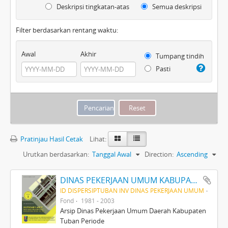
Deskripsi tingkatan-atas
Semua deskripsi
Filter berdasarkan rentang waktu:
Awal
Akhir
Tumpang tindih
Pasti
Pratinjau Hasil Cetak
Lihat:
Urutkan berdasarkan:
Tanggal Awal
Direction:
Ascending
DINAS PEKERJAAN UMUM KABUPATEN TINGKAT II TUBAN PERIODE 1981-2003
ID DISPERSIPTUBAN INV DINAS PEKERJAAN UMUM
Fond
1981 - 2003
Arsip Dinas Pekerjaan Umum Daerah Kabupaten
Tuban Periode