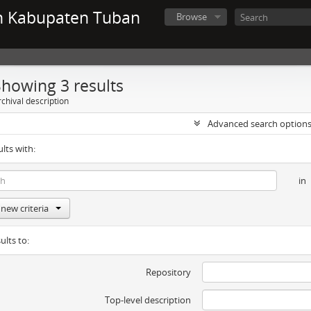
n Kabupaten Tuban
Browse
Showing 3 results
chival description
Advanced search option
ults with:
in
new criteria
ults to:
Repository
Top-level description