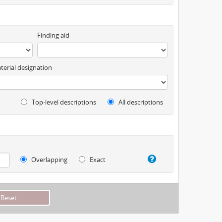
Finding aid
terial designation
Top-level descriptions
All descriptions
Overlapping
Exact