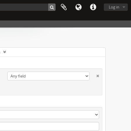
Log in
s