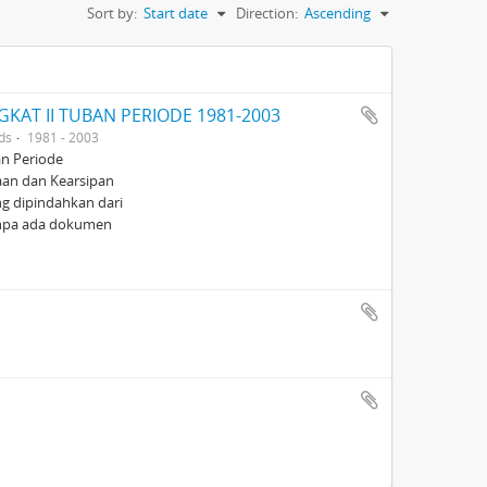
Sort by:
Start date
Direction:
Ascending
KAT II TUBAN PERIODE 1981-2003
ds
1981 - 2003
n Periode
aan dan Kearsipan
g dipindahkan dari
anpa ada dokumen