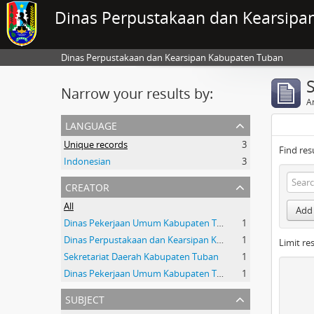
Dinas Perpustakaan dan Kearsipa
Dinas Perpustakaan dan Kearsipan Kabupaten Tuban
Narrow your results by:
Ar
language
Unique records
3
Find res
Indonesian
3
creator
All
Add 
Dinas Pekerjaan Umum Kabupaten Tuban
1
Dinas Perpustakaan dan Kearsipan Kab.Tuban
1
Limit res
Sekretariat Daerah Kabupaten Tuban
1
Dinas Pekerjaan Umum Kabupaten Tuban
1
subject