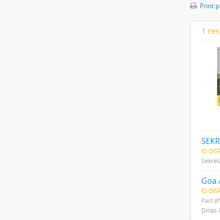
Print 
1 res
SEKR
ID DI
Sekret
Goa 
ID DI
Part o
Dinas