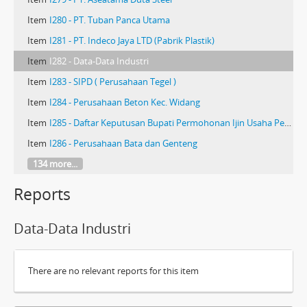
Item
I280 - PT. Tuban Panca Utama
Item
I281 - PT. Indeco Jaya LTD (Pabrik Plastik)
Item
I282 - Data-Data Industri
Item
I283 - SIPD ( Perusahaan Tegel )
Item
I284 - Perusahaan Beton Kec. Widang
Item
I285 - Daftar Keputusan Bupati Permohonan Ijin Usaha Pembakaran Genteng, Batu Merah, dan Gamping
Item
I286 - Perusahaan Bata dan Genteng
134 more...
Reports
Data-Data Industri
There are no relevant reports for this item