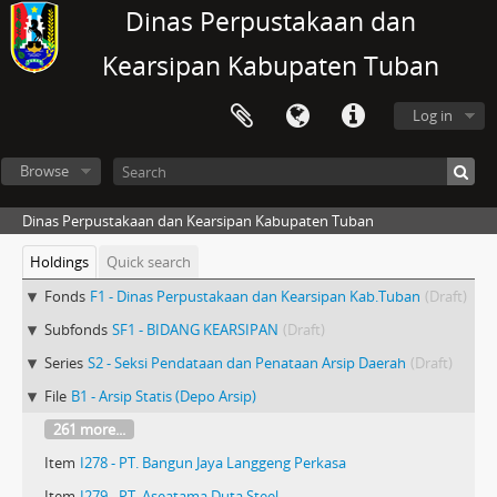
Dinas Perpustakaan dan
Kearsipan Kabupaten Tuban
Log in
Browse
Dinas Perpustakaan dan Kearsipan Kabupaten Tuban
Holdings
Quick search
Fonds
F1 - Dinas Perpustakaan dan Kearsipan Kab.Tuban
(Draft)
Subfonds
SF1 - BIDANG KEARSIPAN
(Draft)
Series
S2 - Seksi Pendataan dan Penataan Arsip Daerah
(Draft)
File
B1 - Arsip Statis (Depo Arsip)
261 more...
Item
I278 - PT. Bangun Jaya Langgeng Perkasa
Item
I279 - PT. Aseatama Duta Steel