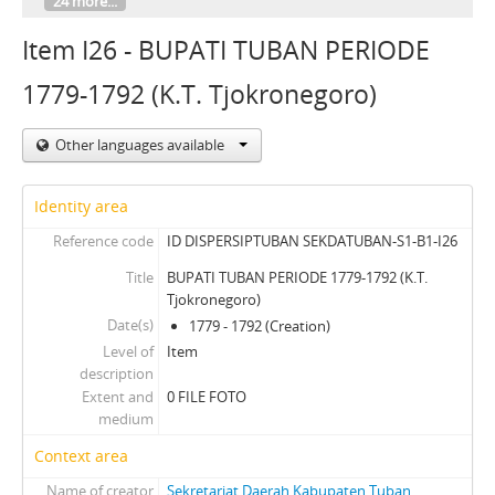
24 more...
Item I26 - BUPATI TUBAN PERIODE
1779-1792 (K.T. Tjokronegoro)
Other languages available
Identity area
Reference code
ID DISPERSIPTUBAN SEKDATUBAN-S1-B1-I26
Title
BUPATI TUBAN PERIODE 1779-1792 (K.T.
Tjokronegoro)
Date(s)
1779 - 1792 (Creation)
Level of
Item
description
Extent and
0 FILE FOTO
medium
Context area
Name of creator
Sekretariat Daerah Kabupaten Tuban