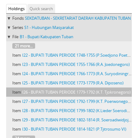
Holdings
Quick search
Fonds
SEKDATUBAN - SEKRETARIAT DAERAH KABUPATEN TUBAN
Series
S1 - Hubungan Masyarakat
File
B1 - Bupati Kabupaten Tuban
21 more...
Item
I22 - BUPATI TUBAN PERIODE 1748-1755 (P.Soedjono Poetro)
Item
I23 - BUPATI TUBAN PERIODE 1755-1766 (R.A. Joedonegoro)
Item
I24 - BUPATI TUBAN PERIODE 1766-1773 (R.A. Suryodiningrat)
Item
I25 - BUPATI TUBAN PERIODE 1773-1779 (R.A. Diposeno)
Item
I26 - BUPATI TUBAN PERIODE 1779-1792 (K.T. Tjokronegoro)
Item
I27 - BUPATI TUBAN PERIODE 1792-1799 (K.T. Poerwonegoro)
Item
I28 - BUPATI TUBAN PERIODE 1799-1802 (K.Lieder Soerodinigeoro)
Item
I29 - BUPATI TUBAN PERIODE 1802-1814 (R. Soeroadiwidjojo)
Item
I30 - BUPATI TUBAN PERIODE 1814-1821 (P.Tjitrosumo VI)