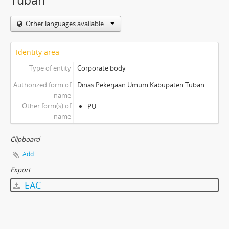
Tuban
Other languages available
Identity area
Type of entity
Corporate body
Authorized form of
Dinas Pekerjaan Umum Kabupaten Tuban
name
Other form(s) of
PU
name
Clipboard
Add
Export
EAC