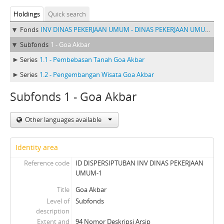
Holdings
Quick search
Fonds
INV DINAS PEKERJAAN UMUM - DINAS PEKERJAAN UMUM KABUPATEN TINGKAT II TUBAN PERIODE 1981-2003
Subfonds
1 - Goa Akbar
Series
1.1 - Pembebasan Tanah Goa Akbar
Series
1.2 - Pengembangan Wisata Goa Akbar
Subfonds 1 - Goa Akbar
Other languages available
Identity area
Reference code
ID DISPERSIPTUBAN INV DINAS PEKERJAAN
UMUM-1
Title
Goa Akbar
Level of
Subfonds
description
Extent and
94 Nomor Deskripsi Arsip