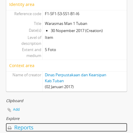
Identity area
Reference code
F1-SF1-S3-SS1-B1-I6
Title
Warasmas Man 1 Tuban
Date(s)
30 Nopember 2017 (Creation)
Level of
Item
description
Extent and
5 Foto
medium
Context area
Name of creator
Dinas Perpustakaan dan Kearsipan
Kab.Tuban
(02 Januari 2017)
Clipboard
Add
Explore
Reports