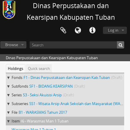
Dinas Perpustakaan dan
Kearsipan Kabupaten Tuban
Log in
Browse
Dinas Perpustakaan dan Kearsipan Kabupaten Tuban
Holdings
Quick search
Fonds
F1 - Dinas Perpustakaan dan Kearsipan Kab.Tuban
(Draft)
Subfonds
SF1 - BIDANG KEARSIPAN
(Draft)
Series
S3 - Seksi Akuisisi Arsip
(Draft)
Subseries
SS1 - Wisata Arsip Anak Sekolah dan Masyarakat (WARASMAS)
File
B1 - WARASMAS Tahun 2017
Item
I6 - Warasmas Man 1 Tuban
Warasmas Man 1 Tuban 1