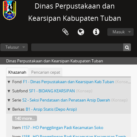
Dinas Perpustakaan dan
Kearsipan Kabupaten Tuban
Masuk
Telusur
Dinas Perpustakaan dan Kearsipan Kabupaten Tuban
Khazanah
Pencarian cepat
Fond
F1 - Dinas Perpustakaan dan Kearsipan Kab.Tuban
(Konsep)
Subfond
SF1 - BIDANG KEARSIPAN
(Konsep)
Serie
S2 - Seksi Pendataan dan Penataan Arsip Daerah
(Konsep)
Berkas
B1 - Arsip Statis (Depo Arsip)
140 more...
Item
I157 - HO Penggilingan Padi Kecamatan Soko
Item
I158 - HO Penggilingan Padi Kecamatan Kecamatan Tambakboyo