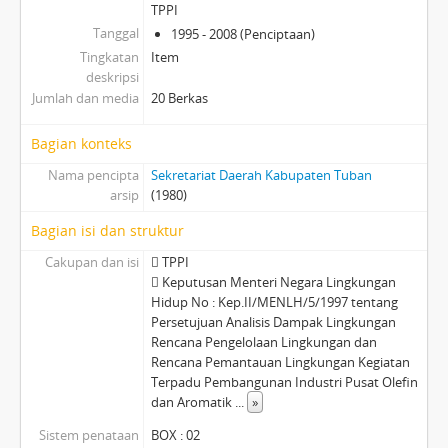
TPPI
Tanggal
1995 - 2008 (Penciptaan)
Tingkatan
Item
deskripsi
Jumlah dan media
20 Berkas
Bagian konteks
Nama pencipta
Sekretariat Daerah Kabupaten Tuban
arsip
(1980)
Bagian isi dan struktur
Cakupan dan isi
 TPPI
 Keputusan Menteri Negara Lingkungan
Hidup No : Kep.II/MENLH/5/1997 tentang
Persetujuan Analisis Dampak Lingkungan
Rencana Pengelolaan Lingkungan dan
Rencana Pemantauan Lingkungan Kegiatan
Terpadu Pembangunan Industri Pusat Olefin
dan Aromatik
...
»
Sistem penataan
BOX : 02