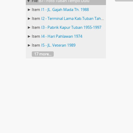
File
B7 - Foto Tuban Tempo Dulu
Item
I1 - JL. Gajah Mada Th. 1988
Item
I2 - Terminal Lama Kab.Tuban Tahun 2002
Item
I3 - Pabrik Kapur Tuban 1955-1997
Item
I4 - Hari Pahlawan 1974
Item
I5 - JL. Veteran 1989
17 more...