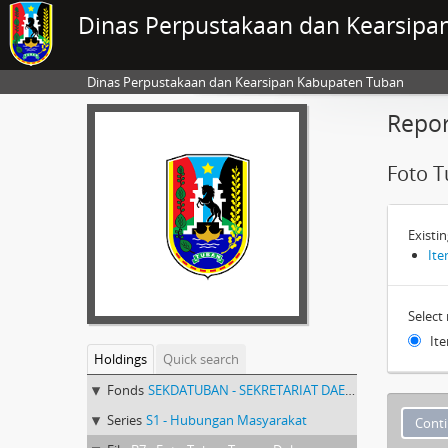
Dinas Perpustakaan dan Kearsipa
Dinas Perpustakaan dan Kearsipan Kabupaten Tuban
Repor
Foto 
Existin
Ite
Select
Ite
Holdings
Quick search
Fonds
SEKDATUBAN - SEKRETARIAT DAERAH KABUPATEN TUBAN
Series
S1 - Hubungan Masyarakat