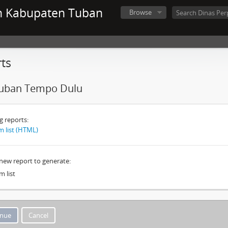
n Kabupaten Tuban
Browse
ts
Tuban Tempo Dulu
g reports:
m list (HTML)
 new report to generate:
m list
Cancel