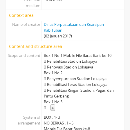
medium
Context area
Name of creator
Dinas Perpustakaan dan Kearsipan
Kab.Tuban
(02 Januari 2017)
Content and structure area
Scope and content
Box:1 No:1 Mobile File Barat Baris ke-10
 Rehabilitasi Stadion Lokajaya
 Renovasi Stadion Lokajaya
Box:1 No:2
 Penyempurnaan Stadion Lokajaya
 Rehabilitasi Teras Stadion Lokajaya
 Rehabilitasi Ringan Stadion, Pagar, dan
Pintu Gerbang
Box:1 No:3

...
»
System of
BOX : 1- 3
arrangement
NO BERKAS : 1 - 5
Mobile File Barat Baris ke-8